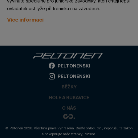
vyvinuté speciálně pro juniorské závodníky, kteří chtějí lepší
ovladatelnost lyže při tréninku i na závodech.
Více informací
PELTONENSKI
PELTONENSKI
BĚŽKY
HOLE A RUKAVICE
O NÁS
© Peltonen 2026. Všechna práva vyhrazena.
Buďte ohleduplní, neporušujte zákon
a nekopírujte naše stránky, prosím.