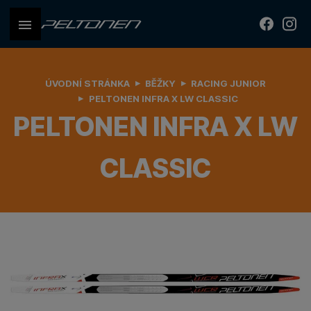
ÚVODNÍ STRÁNKA
BĚŽKY
RACING JUNIOR
PELTONEN INFRA X LW CLASSIC
PELTONEN INFRA X LW
CLASSIC