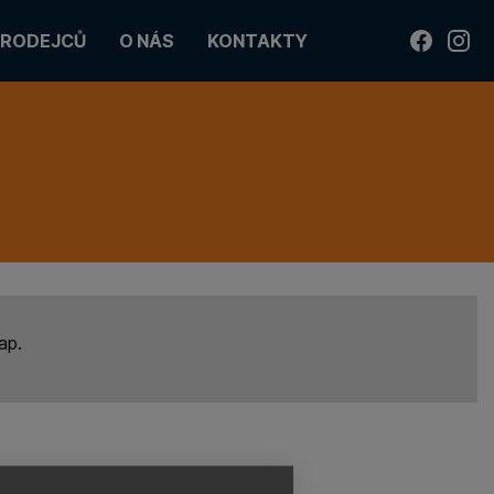
PRODEJCŮ
O NÁS
KONTAKTY
NOVINKY
DÉLKY BĚŽECKÝCH LYŽÍ
DÉLKY HŮLEK NA BĚŽKY
ap.