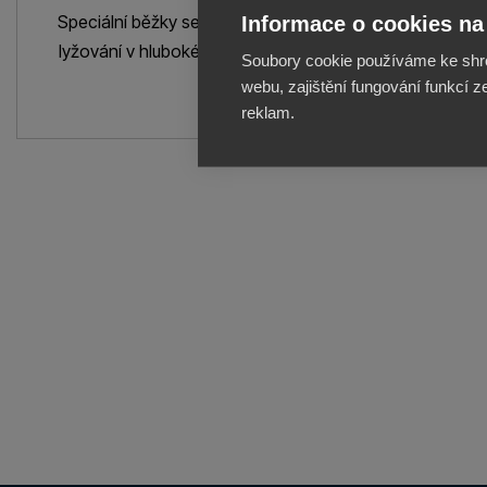
Speciální běžky se dvěma variantami skluznic pro
Informace o cookies na 
lyžování v hlubokém sněhu. Velmi flexibilní špička.
Soubory cookie používáme ke shr
webu, zajištění fungování funkcí z
VÍCE INFORMACÍ
reklam.