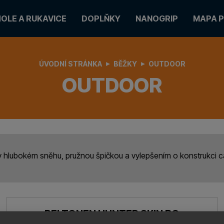
OLE A RUKAVICE
DOPLŇKY
NANOGRIP
MAPA 
ÚVODNÍ STRÁNKA
BĚŽKY
OUTDOOR
OUTDOOR
í v hlubokém sněhu, pružnou špičkou a vylepšením o konstrukci c
PELTONEN HUNTER SKIN BC