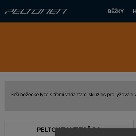
BĚŽKY
H
Širší běžecké lyže s třemi variantami skluznic pro lyžován
PELTONEN METSÄ BC