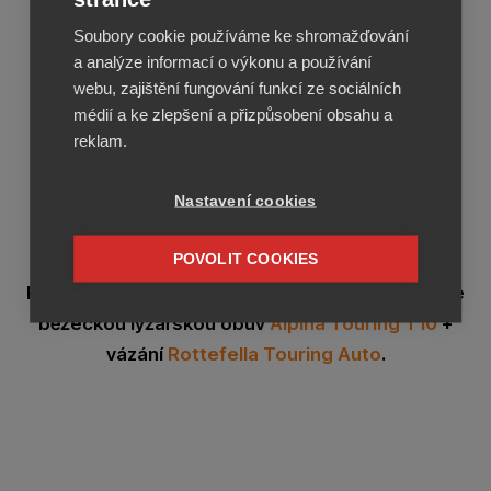
Soubory cookie používáme ke shromažďování
a analýze informací o výkonu a používání
webu, zajištění fungování funkcí ze sociálních
médií a ke zlepšení a přizpůsobení obsahu a
reklam.
Nastavení cookies
DOPORUČUJEME
POVOLIT COOKIES
K modelu Peltonen N-GRIP FACILE doporučujeme
běžeckou lyžařskou obuv
Alpina Touring T10
+
vázání
Rottefella Touring Auto
.