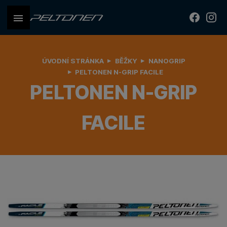
ÚVODNÍ STRÁNKA
BĚŽKY
NANOGRIP
PELTONEN N-GRIP FACILE
PELTONEN N-GRIP
FACILE