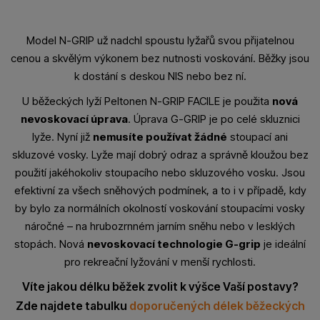
Model N-GRIP už nadchl spoustu lyžařů svou přijatelnou
cenou a skvělým výkonem bez nutnosti voskování. Běžky jsou
k dostání s deskou NIS nebo bez ní.
U běžeckých lyží Peltonen N-GRIP FACILE je použita
nová
nevoskovací úprava
. Úprava G-GRIP je po celé skluznici
lyže. Nyní již
nemusíte používat žádné
stoupací ani
skluzové vosky. Lyže mají dobrý odraz a správně kloužou bez
použití jakéhokoliv stoupacího nebo skluzového vosku. Jsou
efektivní za všech sněhových podmínek, a to i v případě, kdy
by bylo za normálních okolností voskování stoupacími vosky
náročné – na hrubozrnném jarním sněhu nebo v lesklých
stopách. Nová
nevoskovací technologie G-grip
je ideální
pro rekreační lyžování v menší rychlosti.
Víte jakou délku běžek zvolit k výšce Vaší postavy?
Zde najdete tabulku
doporučených délek běžeckých