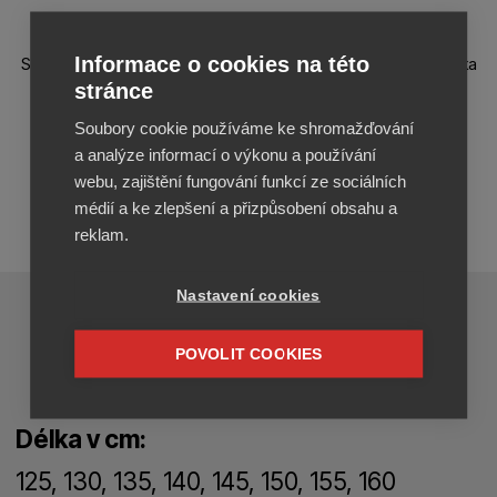
Informace o cookies na této
Speciální hůlka k běžkám Peltonen Metsä a Hunter Skin. Hůlka
stránce
na běžky je vyztužená uhlíkovými vlákny a upravená pro
použití pro hluboký sníh. Na konci hole je termo rukojeť.
Soubory cookie používáme ke shromažďování
a analýze informací o výkonu a používání
NAJÍT NEJBLIŽŠÍHO PRODEJCE
webu, zajištění fungování funkcí ze sociálních
médií a ke zlepšení a přizpůsobení obsahu a
reklam.
Nastavení cookies
PARAMETRY
POVOLIT COOKIES
Délka v cm:
125, 130, 135, 140, 145, 150, 155, 160